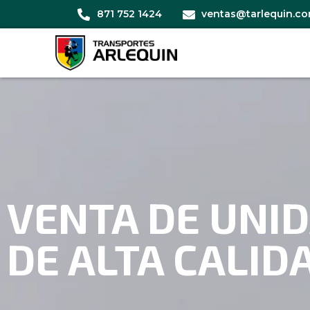
871 752 1424
ventas@tarlequin.c
VENTA DE UNI
DE ALTA CALID