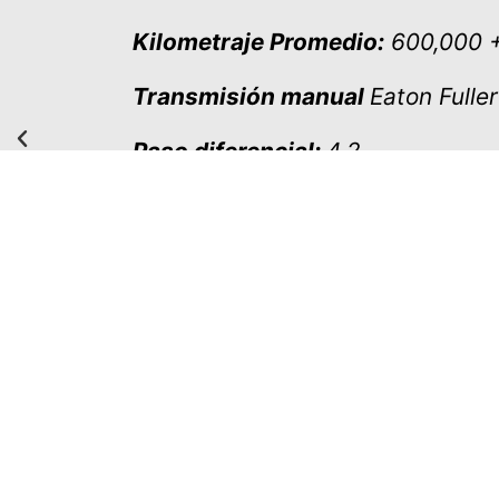
Kilometraje Promedio:
600,000 +
Transmisión manual
Eaton Fulle
Paso diferencial:
4.2
Solicitar cotización
Catá